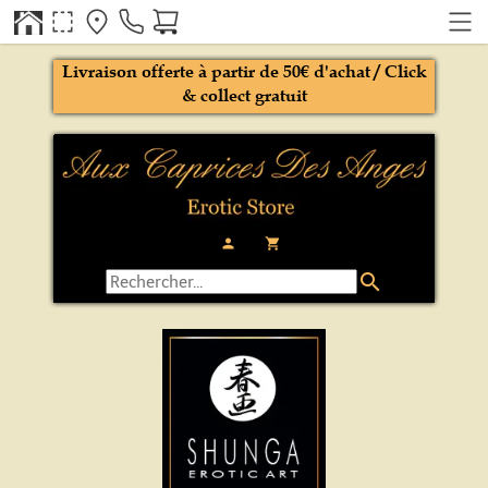
Livraison offerte à partir de 50€ d'achat / Click
& collect gratuit
person
local_grocery_store
search