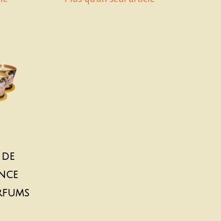
 de
nce
rfums