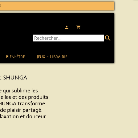
t
person
local_grocery_store
search
Bien-être
Jeux - Librairie
ec SHUNGA
 qui sublime les
lles et des produits
, SHUNGA transforme
de plaisir partagé.
laxation et douceur.