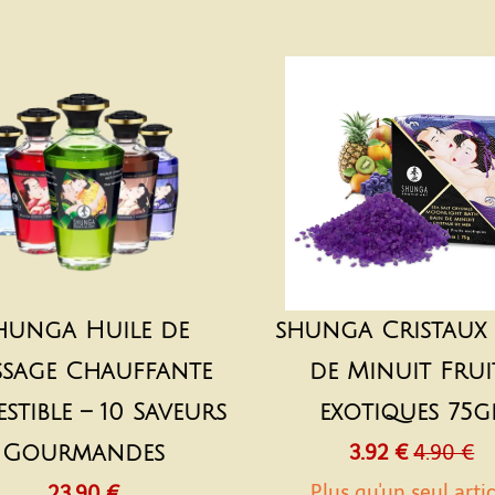
hunga Huile de
shunga Cristaux 
sage Chauffante
de Minuit Frui
stible – 10 Saveurs
exotiques 75g
Gourmandes
3.92 €
4.90 €
Plus qu'un seul arti
23.90 €