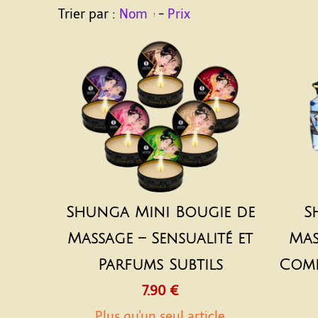
Trier par :
Nom
-
Prix
Shunga Mini Bougie de
S
Massage – Sensualité et
Mas
Parfums Subtils
Come
7.90 €
Plus qu'un seul article