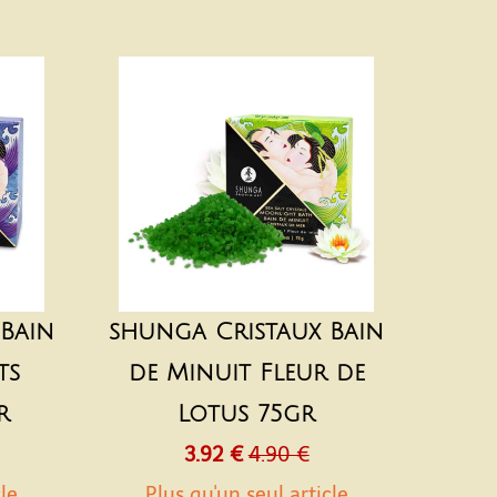
Bain
shunga Cristaux Bain
ts
de Minuit Fleur de
r
Lotus 75gr
3.92 €
4.90 €
cle
Plus qu'un seul article