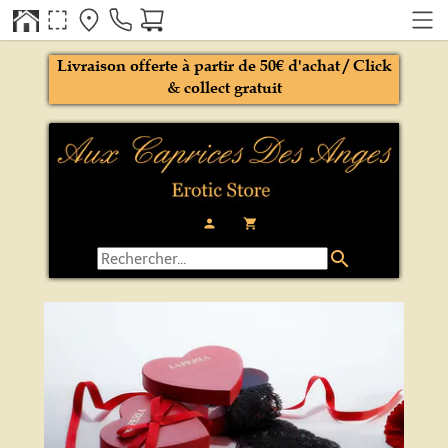
Livraison offerte à partir de 50€ d'achat / Click
& collect gratuit
person
local_grocery_store
search