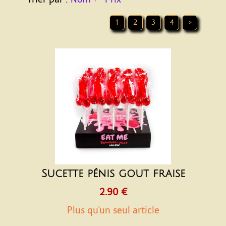
1
2
3
4
>
Sucette pénis gout fraise
2.90 €
Plus qu'un seul article