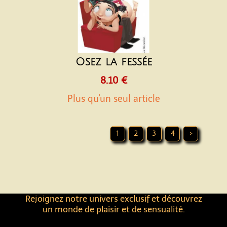
Osez la fessée
8.10 €
Plus qu'un seul article
1
2
3
4
>
Rejoignez notre univers exclusif et découvrez
un monde de plaisir et de sensualité.