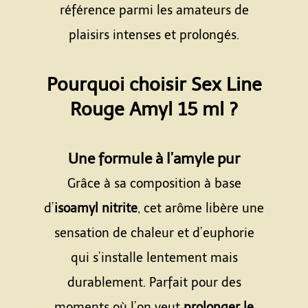
référence parmi les amateurs de
plaisirs intenses et prolongés.
Espace
Pourquoi choisir Sex Line
Rouge Amyl 15 ml ?
Espace
Une formule à l’amyle pur
Grâce à sa composition à base
d’
isoamyl nitrite
, cet arôme libère une
sensation de chaleur et d’euphorie
qui s’installe lentement mais
durablement. Parfait pour des
moments où l’on veut
prolonger le