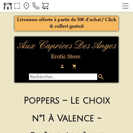
Livraison offerte à partir de 50€ d'achat / Click
& collect gratuit
person
local_grocery_store
search
Poppers – Le choix
n°1 à Valence -