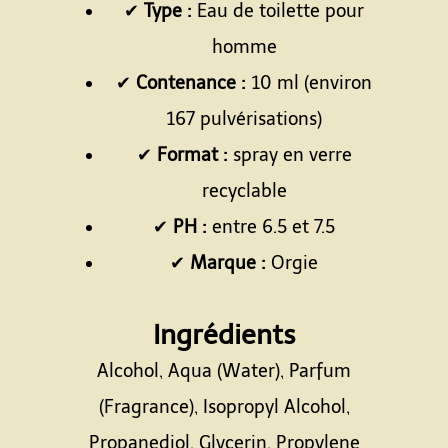
✔
Type :
Eau de toilette pour
homme
✔
Contenance :
10 ml (environ
167 pulvérisations)
✔
Format :
spray en verre
recyclable
✔
PH :
entre 6.5 et 7.5
✔
Marque :
Orgie
Espace
Ingrédients
Alcohol, Aqua (Water), Parfum
(Fragrance), Isopropyl Alcohol,
Propanediol, Glycerin, Propylene