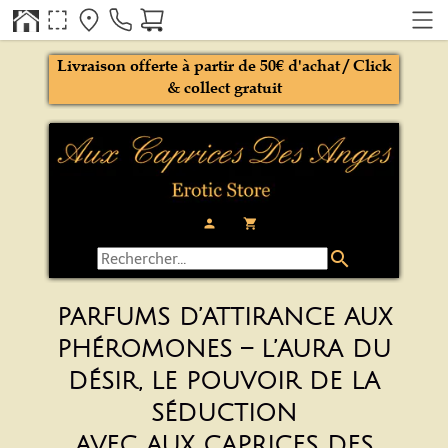
Livraison offerte à partir de 50€ d'achat / Click
& collect gratuit
person
local_grocery_store
search
PARFUMS D’ATTIRANCE AUX
PHÉROMONES – L’AURA DU
DÉSIR, LE POUVOIR DE LA
SÉDUCTION
AVEC AUX CAPRICES DES