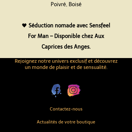
Poivré, Boisé
Espace
🖤
Séduction nomade avec Sensfeel
For Man – Disponible chez Aux
Caprices des Anges.
Rejoignez notre univers exclusif et découvrez
un monde de plaisir et de sensualité.
Contactez-nous
Actualités de votre boutique