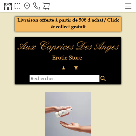
Livraison offerte à partir de 50€ d'achat / Click
& collect gratuit
person
local_grocery_store
search