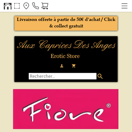
Livraison offerte à partir de 50€ d'achat / Click
& collect gratuit
person
local_grocery_store
search