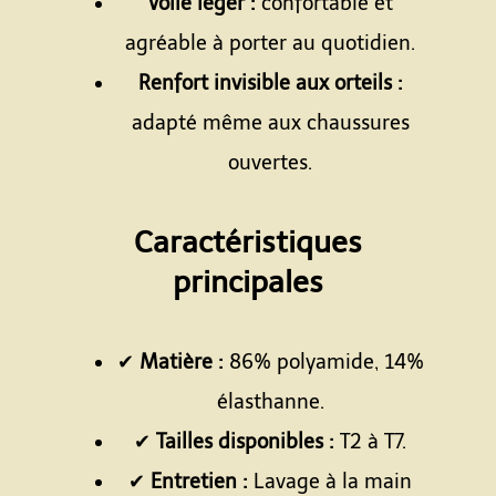
Voile léger :
confortable et
agréable à porter au quotidien.
Renfort invisible aux orteils :
adapté même aux chaussures
ouvertes.
Espace
Caractéristiques
principales
Espace
✔
Matière :
86% polyamide, 14%
élasthanne.
✔
Tailles disponibles :
T2 à T7.
✔
Entretien :
Lavage à la main