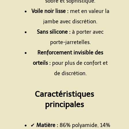
sobre et sophistiqué.
Voile noir lisse :
met en valeur la
jambe avec discrétion.
Sans silicone :
à porter avec
porte-jarretelles.
Renforcement invisible des
orteils :
pour plus de confort et
de discrétion.
Espace
Caractéristiques
principales
Espace
✔
Matière :
86% polyamide, 14%