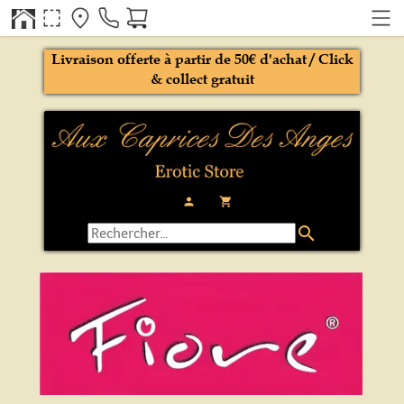
Livraison offerte à partir de 50€ d'achat / Click
& collect gratuit
person
local_grocery_store
search