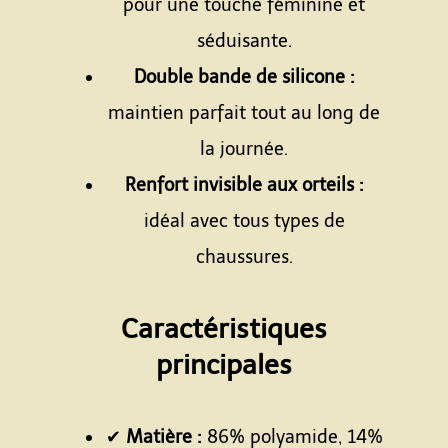
pour une touche féminine et
séduisante.
Double bande de silicone :
maintien parfait tout au long de
la journée.
Renfort invisible aux orteils :
idéal avec tous types de
chaussures.
Espace
Caractéristiques
principales
Espace
✔
Matière :
86% polyamide, 14%