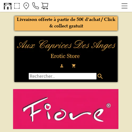
Livraison offerte à partir de 50€ d'achat / Click
& collect gratuit
person
local_grocery_store
search