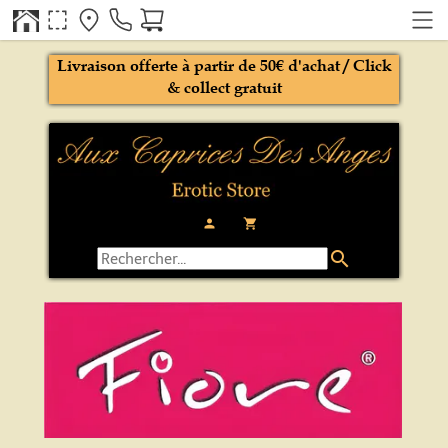
Livraison offerte à partir de 50€ d'achat / Click
& collect gratuit
person
local_grocery_store
search