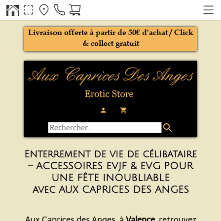
Livraison offerte à partir de 50€ d'achat / Click
& collect gratuit
person
local_grocery_store
search
Enterrement de vie de célibataire
– ACCESSOIRES EVJF & EVG POUR
UNE FÊTE INOUBLIABLE
avec AUX CAPRICES DES ANGES
Aux Caprices des Anges, à
Valence
, retrouvez