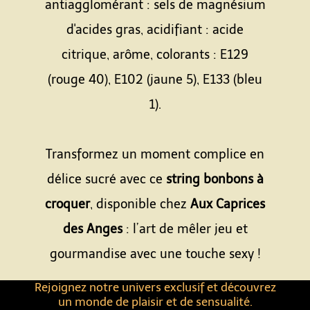
antiagglomérant : sels de magnésium
d'acides gras, acidifiant : acide
citrique, arôme, colorants : E129
(rouge 40), E102 (jaune 5), E133 (bleu
1).
Espace
Transformez un moment complice en
délice sucré avec ce
string bonbons à
croquer
, disponible chez
Aux Caprices
des Anges
: l’art de mêler jeu et
gourmandise avec une touche sexy !
Rejoignez notre univers exclusif et découvrez
un monde de plaisir et de sensualité.