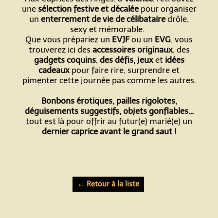
une
sélection festive et décalée
pour organiser
un
enterrement de vie de célibataire
drôle,
sexy et mémorable.
Que vous prépariez un
EVJF
ou un
EVG
, vous
trouverez ici des
accessoires originaux
, des
gadgets coquins
,
des défis, jeux
et
idées
cadeaux
pour faire rire, surprendre et
pimenter cette journée pas comme les autres.
Bonbons érotiques, pailles rigolotes,
déguisements suggestifs, objets gonflables…
tout est là pour offrir au futur(e) marié(e) un
dernier caprice avant le grand saut !
← Retour à la liste