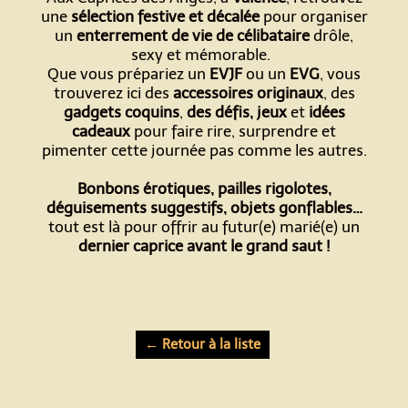
une
sélection festive et décalée
pour organiser
un
enterrement de vie de célibataire
drôle,
sexy et mémorable.
Que vous prépariez un
EVJF
ou un
EVG
, vous
trouverez ici des
accessoires originaux
, des
gadgets coquins
,
des défis, jeux
et
idées
cadeaux
pour faire rire, surprendre et
pimenter cette journée pas comme les autres.
Bonbons érotiques, pailles rigolotes,
déguisements suggestifs, objets gonflables…
tout est là pour offrir au futur(e) marié(e) un
dernier caprice avant le grand saut !
← Retour à la liste