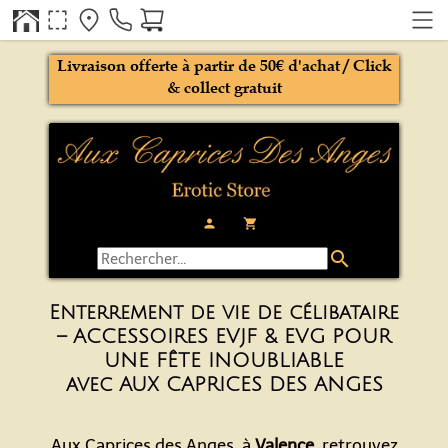
Livraison offerte à partir de 50€ d'achat / Click
& collect gratuit
person
local_grocery_store
search
Enterrement de vie de célibataire
– ACCESSOIRES EVJF & EVG POUR
UNE FÊTE INOUBLIABLE
avec AUX CAPRICES DES ANGES
Aux Caprices des Anges, à
Valence
, retrouvez