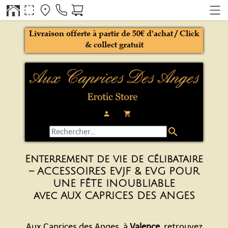
Livraison offerte à partir de 50€ d'achat / Click
& collect gratuit
person
local_grocery_store
search
Enterrement de vie de célibataire
– ACCESSOIRES EVJF & EVG POUR
UNE FÊTE INOUBLIABLE
avec AUX CAPRICES DES ANGES
Aux Caprices des Anges, à
Valence
, retrouvez