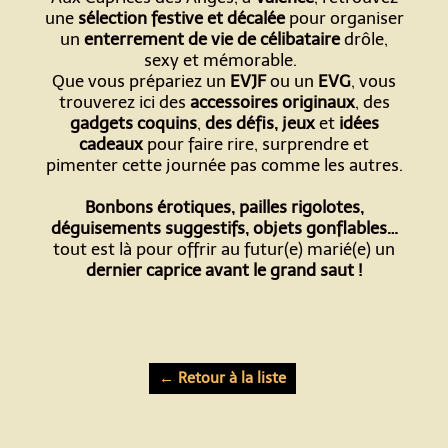
une
sélection festive et décalée
pour organiser
un
enterrement de vie de célibataire
drôle,
sexy et mémorable.
Que vous prépariez un
EVJF
ou un
EVG
, vous
trouverez ici des
accessoires originaux
, des
gadgets coquins
,
des défis, jeux
et
idées
cadeaux
pour faire rire, surprendre et
pimenter cette journée pas comme les autres.
Bonbons érotiques, pailles rigolotes,
déguisements suggestifs, objets gonflables…
tout est là pour offrir au futur(e) marié(e) un
dernier caprice avant le grand saut !
← Retour à la liste