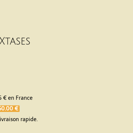
Xtases
5 €
en France
50.00 €
ivraison rapide.