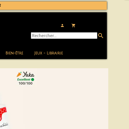
t
person
local_grocery_store
search
Bien-être
Jeux - Librairie