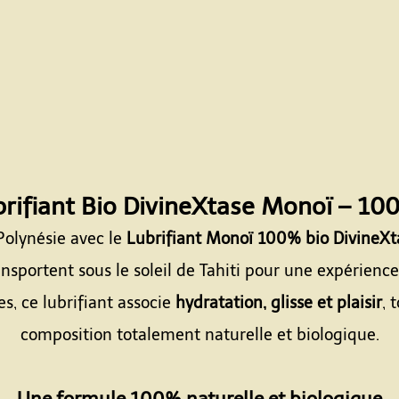
rifiant Bio DivineXtase Monoï – 10
Polynésie avec le
Lubrifiant Monoï 100% bio DivineXt
nsportent sous le soleil de Tahiti pour une expérience
, ce lubrifiant associe
hydratation, glisse et plaisir
, 
composition totalement naturelle et biologique.
Espace
Une formule 100% naturelle et biologique