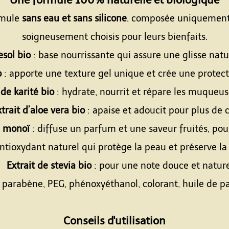
ormule
sans eau et sans silicone
, composée uniquement d
soigneusement choisis pour leurs bienfaits.
esol bio
: base nourrissante qui assure une glisse natur
o
: apporte une texture gel unique et crée une protect
de karité bio
: hydrate, nourrit et répare les muqueus
trait d’aloe vera bio
: apaise et adoucit pour plus de c
e monoï
: diffuse un parfum et une saveur fruités, po
ntioxydant naturel qui protège la peau et préserve la 
Extrait de stevia bio
: pour une note douce et nature
 parabène, PEG, phénoxyéthanol, colorant, huile de pa
Espace
Conseils d'utilisation