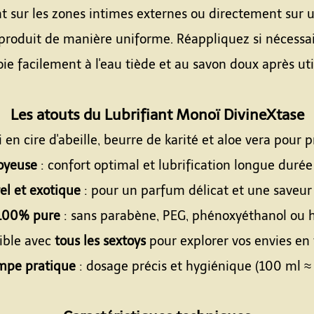
nt sur les zones intimes externes ou directement sur
 produit de manière uniforme. Réappliquez si nécessai
oie facilement à l'eau tiède et au savon doux après util
Espace
Les atouts du Lubrifiant Monoï DivineXtase
i en cire d'abeille, beurre de karité et aloe vera pou
soyeuse
: confort optimal et lubrification longue durée 
l et exotique
: pour un parfum délicat et une saveur
100% pure
: sans parabène, PEG, phénoxyéthanol ou h
ible avec
tous les sextoys
pour explorer vos envies en t
mpe pratique
: dosage précis et hygiénique (100 ml ≈ 5
Espace