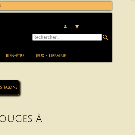
t
person
local_grocery_store
search
Bien-être
Jeux - Librairie
s talons
rouges à