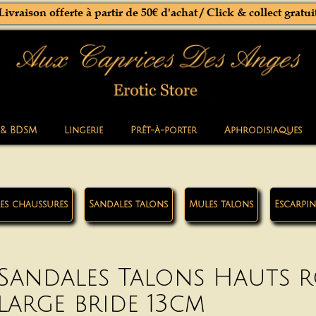
Livraison offerte à partir de 50€ d'achat / Click & collect gratui
 & BDSM
Lingerie
Prêt-à-porter
Aphrodisiaques
les chaussures
Sandales talons
Mules talons
Escarpin
Sandales Talons Hauts 
large bride 13cm