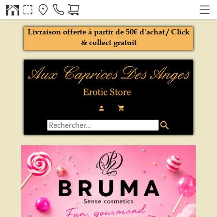
Livraison offerte à partir de 50€ d'achat / Click
& collect gratuit
person
local_grocery_store
search