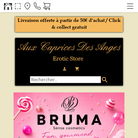
Livraison offerte à partir de 50€ d'achat / Click
& collect gratuit
person
local_grocery_store
search