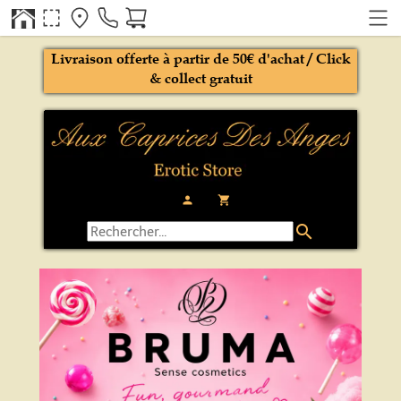
Livraison offerte à partir de 50€ d'achat / Click
& collect gratuit
person
local_grocery_store
search