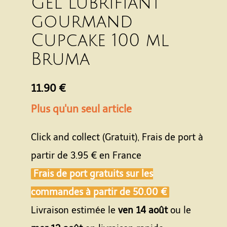
Gel lubrifiant
gourmand
Cupcake 100 ml
Bruma
11.90 €
Plus qu'un seul article
Click and collect (Gratuit), Frais de port à
partir de
3.95 €
en France
Frais de port gratuits sur les
commandes à partir de
50.00 €
Livraison estimée le
ven 14 août
ou le