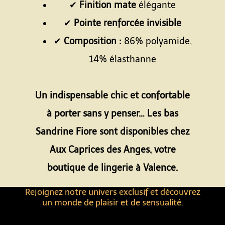
✔
Finition mate
élégante
✔
Pointe renforcée invisible
✔
Composition :
86% polyamide,
14% élasthanne
Espace
Un indispensable chic et confortable
à porter sans y penser… Les bas
Sandrine Fiore sont disponibles chez
Aux Caprices des Anges, votre
boutique de lingerie à Valence.
Rejoignez notre univers exclusif et découvrez
un monde de plaisir et de sensualité.