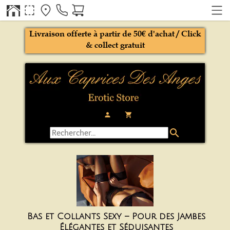
Livraison offerte à partir de 50€ d'achat / Click
& collect gratuit
person
local_grocery_store
search
Bas et Collants Sexy – Pour des Jambes
Élégantes et Séduisantes