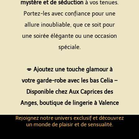
mystère et de séduction
à vos tenues.
Portez-les avec confiance pour une
allure inoubliable, que ce soit pour
une soirée élégante ou une occasion
spéciale.
Espace
💋
Ajoutez une touche glamour à
votre garde-robe avec les bas Celia –
Disponible chez Aux Caprices des
Anges, boutique de lingerie à Valence
Rejoignez notre univers exclusif et découvrez
un monde de plaisir et de sensualité.