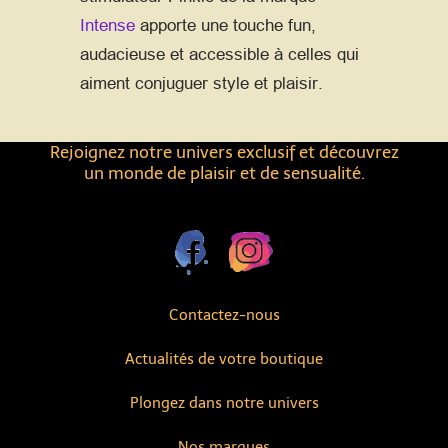
Intense
apporte une touche fun,
audacieuse et accessible à celles qui
aiment conjuguer style et plaisir.
Rejoignez notre univers exclusif et découvrez
un monde de plaisir et de sensualité.
Contactez-nous
Actualités de votre boutique
Plongez dans notre univers
Nos marques