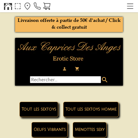
Livraison offerte à partir de 50€ d'achat / Click
& collect gratuit
person
local_grocery_store
search
Tout les sextoys
Tout les sextoys homme
Oeufs Vibrants
Menottes sexy