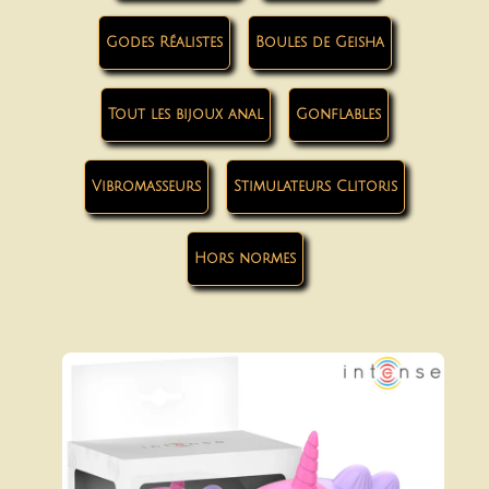
Godes Réalistes
Boules de Geisha
Tout les bijoux anal
Gonflables
Vibromasseurs
Stimulateurs Clitoris
Hors normes