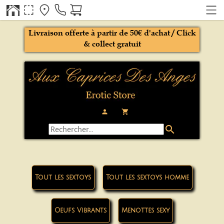
Livraison offerte à partir de 50€ d'achat / Click
& collect gratuit
person
local_grocery_store
search
Tout les sextoys
Tout les sextoys homme
Oeufs Vibrants
Menottes sexy