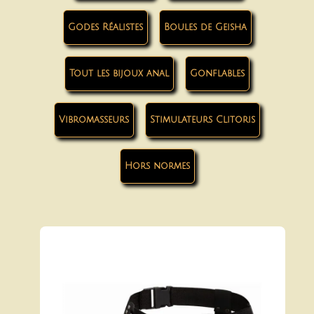
Godes Réalistes
Boules de Geisha
Tout les bijoux anal
Gonflables
Vibromasseurs
Stimulateurs Clitoris
Hors normes