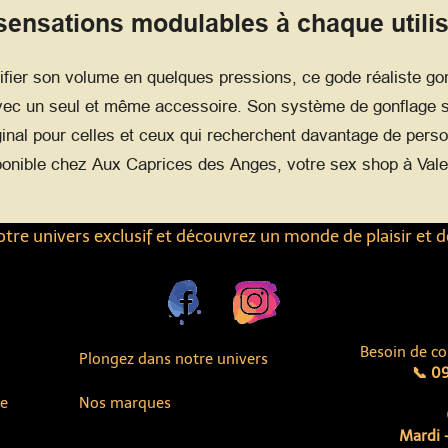
sensations modulables à chaque utilis
fier son volume en quelques pressions, ce gode réaliste gon
vec un seul et même accessoire. Son système de gonflage sim
inal pour celles et ceux qui recherchent davantage de perso
onible chez Aux Caprices des Anges, votre sex shop à Val
tre univers exclusif et découvrez un monde de plaisir et d
Besoin de co
Plongez dans notre univers
📞 09
ue
Nos marques
Mardi -