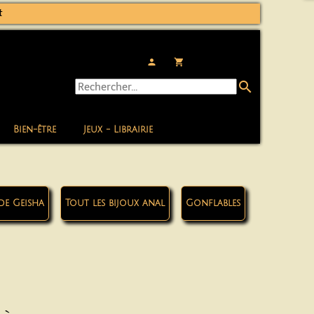
t
person
local_grocery_store
search
Bien-être
Jeux - Librairie
de Geisha
Tout les bijoux anal
Gonflables