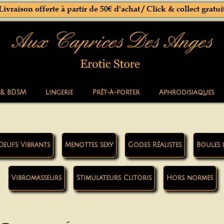
Livraison offerte à partir de 50€ d'achat / Click & collect gratui
 & BDSM
Lingerie
Prêt-à-porter
Aphrodisiaques
Oeufs Vibrants
Menottes sexy
Godes Réalistes
Boules 
Vibromasseurs
Stimulateurs Clitoris
Hors normes