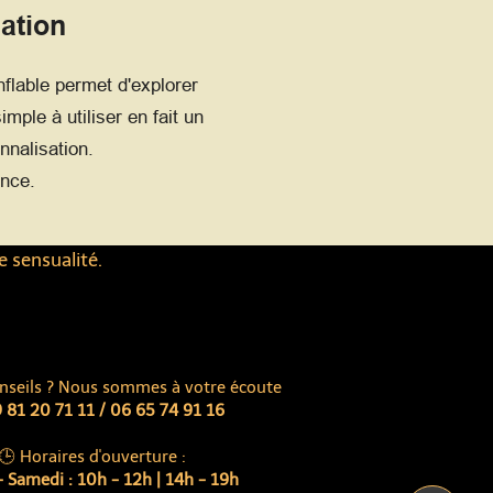
ation
flable permet d'explorer
ple à utiliser en fait un
nnalisation.
ence.
e sensualité.
nseils ? Nous sommes à votre écoute
 81 20 71 11 / 06 65 74 91 16
🕒 Horaires d'ouverture :
 Samedi : 10h - 12h | 14h - 19h