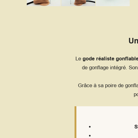
Un
Le
gode réaliste gonflabl
de gonflage intégré. So
Grâce à sa poire de gonfla
p
S