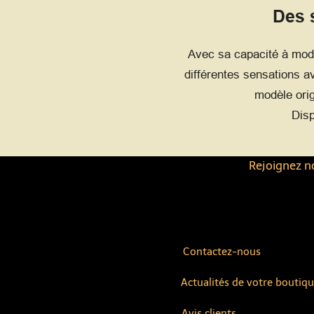
Des 
Avec sa capacité à modi
différentes sensations a
modèle orig
Disp
Rejoignez no
Contactez-nous
Actualités de votre boutiq
Avis clients