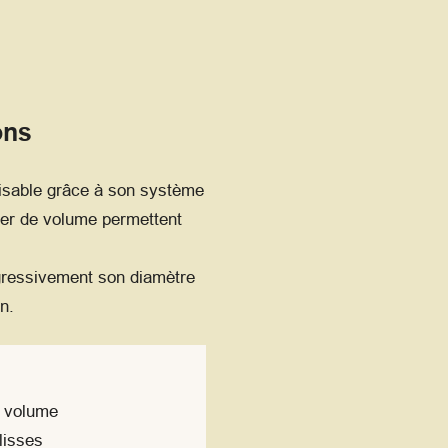
ons
lisable grâce à son système
ter de volume permettent
rogressivement son diamètre
n.
e volume
lisses