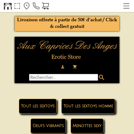
Livraison offerte à partir de 50€ d'achat / Click
& collect gratuit
person
local_grocery_store
search
Tout les sextoys
Tout les sextoys homme
Oeufs Vibrants
Menottes sexy