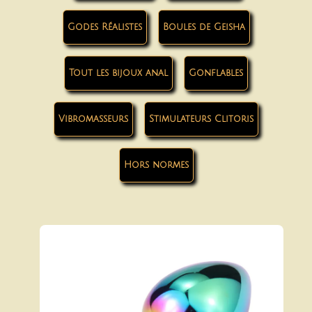
Godes Réalistes
Boules de Geisha
Tout les bijoux anal
Gonflables
Vibromasseurs
Stimulateurs Clitoris
Hors normes