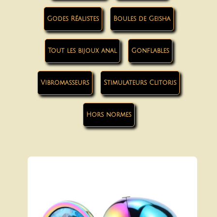
Godes Réalistes
Boules de Geisha
Tout les bijoux anal
Gonflables
Vibromasseurs
Stimulateurs Clitoris
Hors normes