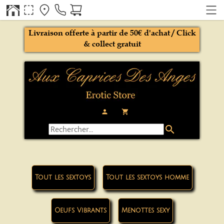
Livraison offerte à partir de 50€ d'achat / Click
& collect gratuit
person
local_grocery_store
search
Tout les sextoys
Tout les sextoys homme
Oeufs Vibrants
Menottes sexy