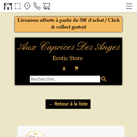
Livraison offerte à partir de 50€ d'achat / Click
& collect gratuit
person
local_grocery_store
search
← Retour à la liste