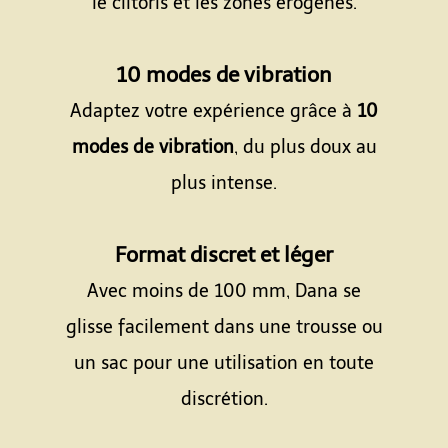
le clitoris et les zones érogènes.
Espace
10 modes de vibration
Adaptez votre expérience grâce à
10
modes de vibration
, du plus doux au
plus intense.
Espace
Format discret et léger
Avec moins de 100 mm, Dana se
glisse facilement dans une trousse ou
un sac pour une utilisation en toute
discrétion.
Espace