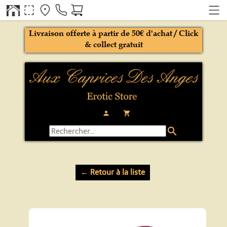
Livraison offerte à partir de 50€ d'achat / Click
& collect gratuit
person
local_grocery_store
search
← Retour à la liste