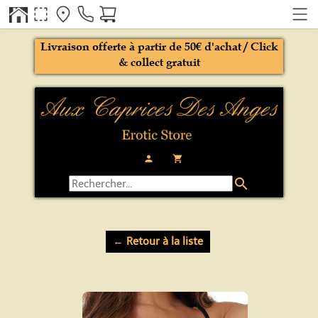
Livraison offerte à partir de 50€ d'achat / Click
& collect gratuit
person
local_grocery_store
search
← Retour à la liste