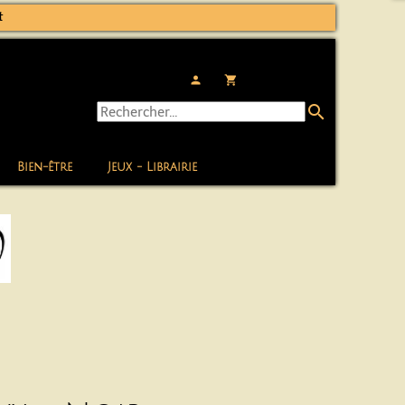
t
person
local_grocery_store
search
Bien-être
Jeux - Librairie