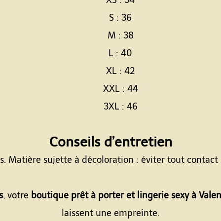
XS : 34
S : 36
M : 38
L : 40
XL : 42
XXL : 44
3XL : 46
Espace
Conseils d’entretien
 Matière sujette à décoloration : éviter tout contact p
Espace
s
, votre
boutique prêt à porter et lingerie sexy à Vale
laissent une empreinte.