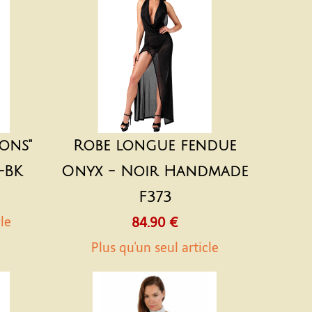
ons"
Robe longue fendue
-BK
Onyx - Noir Handmade
F373
cle
84.90 €
Plus qu'un seul article