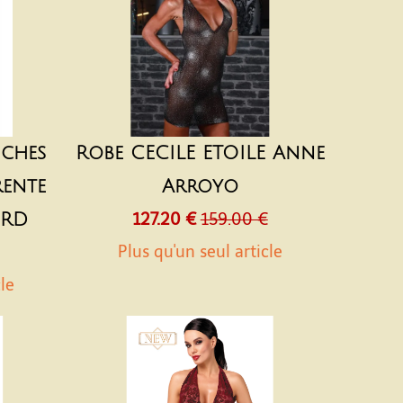
nches
Robe CECILE ETOILE Anne
rente
Arroyo
-RD
127.20 €
159.00 €
Plus qu'un seul article
cle