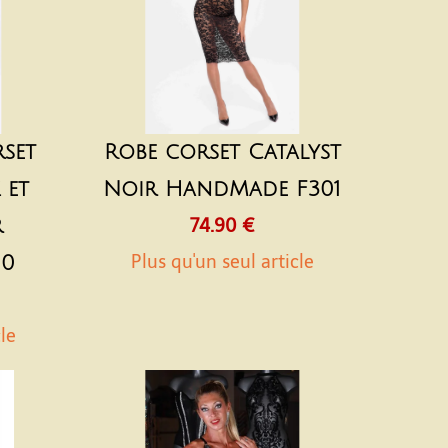
set
Robe corset Catalyst
 et
Noir HandMade F301
r
74.90 €
Plus qu'un seul article
00
cle