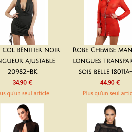
 col bénitier noir
Robe Chemise ma
ngueur ajustable
longues transpa
20982-BK
sois belle 18011A
34.90 €
44.90 €
us qu'un seul article
Plus qu'un seul arti