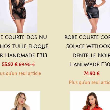
e courte dos nu
robe courte cor
hos tulle floqué
Solace wetlook
r Handmade F313
dentelle Noi
55.92 €
69.90 €
Handmade F3
us qu'un seul article
74.90 €
Plus qu'un seul arti