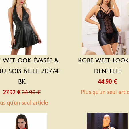
 Wetlook évasée &
Robe weet-look
u Sois Belle 20774-
dentelle
BK
44.90 €
Plus qu'un seul arti
27.92 €
34.90 €
us qu'un seul article