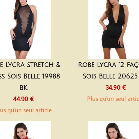
e Lycra stretch &
Robe Lycra "2 faç
ss Sois Belle 19988-
Sois Belle 20625
BK
34.90 €
Plus qu'un seul arti
44.90 €
us qu'un seul article