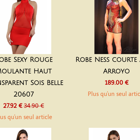
obe Sexy Rouge
Robe Ness courte
oulante Haut
Arroyo
sparent Sois Belle
189.00 €
Plus qu'un seul arti
20607
27.92 €
34.90 €
us qu'un seul article