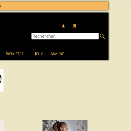
t
person
local_grocery_store
search
Bien-être
Jeux - Librairie