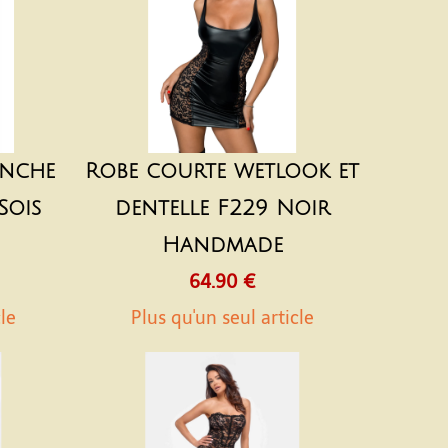
anche
Robe courte wetlook et
Sois
dentelle F229 Noir
H
Handmade
64.90 €
cle
Plus qu'un seul article