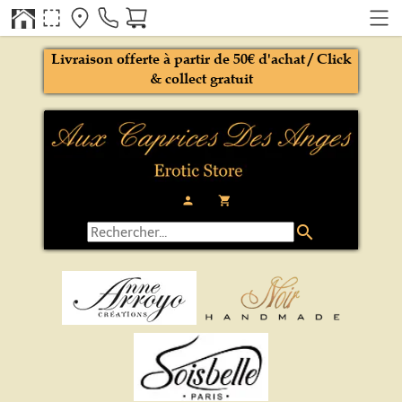
Livraison offerte à partir de 50€ d'achat / Click
& collect gratuit
person
local_grocery_store
search