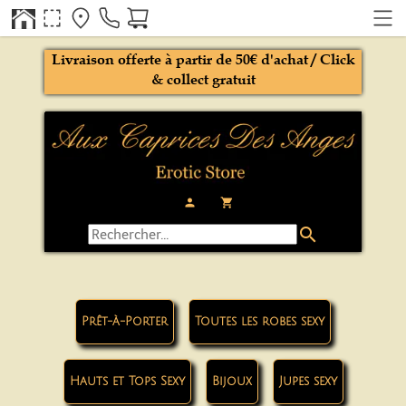
Livraison offerte à partir de 50€ d'achat / Click
& collect gratuit
person
local_grocery_store
search
Prêt-à-Porter
Toutes les robes sexy
Hauts et Tops Sexy
Bijoux
Jupes sexy