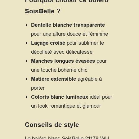
Pourquoi choisir ce boléro
SoisBelle ?
Dentelle blanche transparente
pour une allure douce et féminine
Laçage croisé
pour sublimer le
décolleté avec délicatesse
Manches longues évasées
pour
une touche bohème chic
Matière extensible
agréable à
porter
Coloris blanc lumineux
idéal pour
un look romantique et glamour
Conseils de style
Le boléro blanc SoisBelle 21178-WH