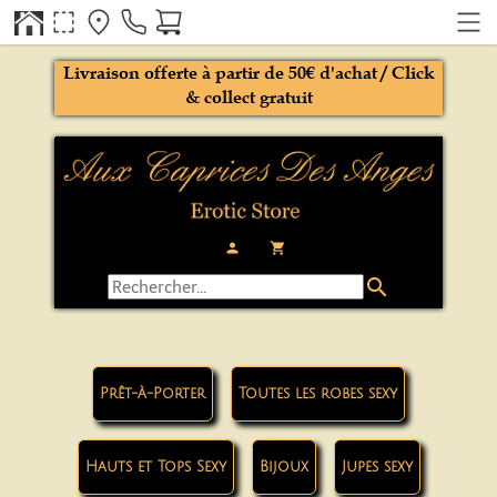
Livraison offerte à partir de 50€ d'achat / Click
& collect gratuit
person
local_grocery_store
search
Prêt-à-Porter
Toutes les robes sexy
Hauts et Tops Sexy
Bijoux
Jupes sexy