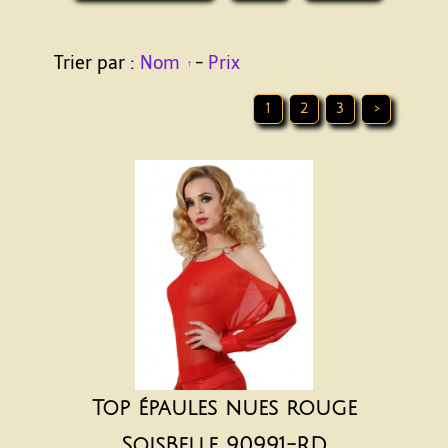
Trier par :
Nom
-
Prix
1
2
3
>
Top épaules nues rouge
SoisBelle 90991-RD