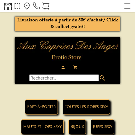
Livraison offerte à partir de 50€ d'achat / Click
& collect gratuit
person
local_grocery_store
search
Prêt-à-Porter
Toutes les robes sexy
Hauts et Tops Sexy
Bijoux
Jupes sexy