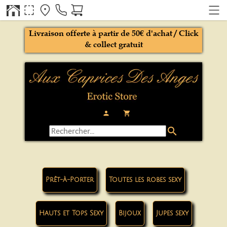
Livraison offerte à partir de 50€ d'achat / Click
& collect gratuit
person
local_grocery_store
search
Prêt-à-Porter
Toutes les robes sexy
Hauts et Tops Sexy
Bijoux
Jupes sexy