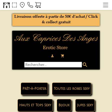
Livraison offerte à partir de 50€ d'achat / Click
& collect gratuit
person
local_grocery_store
search
Prêt-à-Porter
Toutes les robes sexy
Hauts et Tops Sexy
Bijoux
Jupes sexy