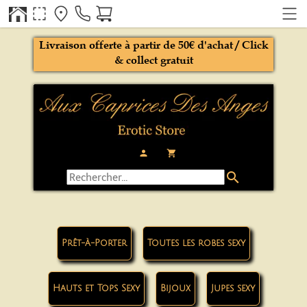
Livraison offerte à partir de 50€ d'achat / Click
& collect gratuit
person
local_grocery_store
search
Prêt-à-Porter
Toutes les robes sexy
Hauts et Tops Sexy
Bijoux
Jupes sexy