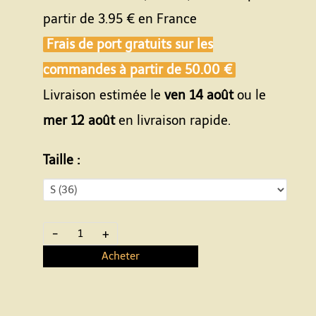
partir de
3.95 €
en France
Frais de port gratuits sur les
commandes à partir de
50.00 €
Livraison estimée le
ven 14 août
ou le
mer 12 août
en livraison rapide.
Taille :
-
+
Acheter