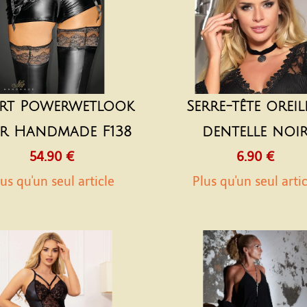
rt Powerwetlook
Serre-tête oreil
r Handmade F138
dentelle noi
54.90 €
6.90 €
us qu'un seul article
Plus qu'un seul arti