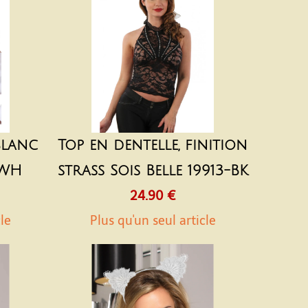
blanc
Top en dentelle, finition
-WH
strass Sois Belle 19913-BK
24.90 €
cle
Plus qu'un seul article