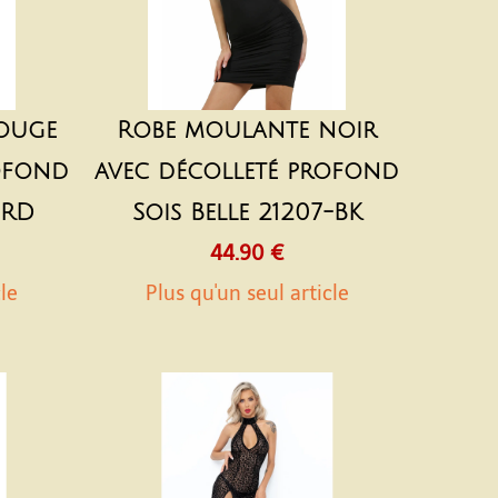
ouge
Robe moulante noir
ofond
avec décolleté profond
-RD
Sois Belle 21207-BK
44.90 €
cle
Plus qu'un seul article