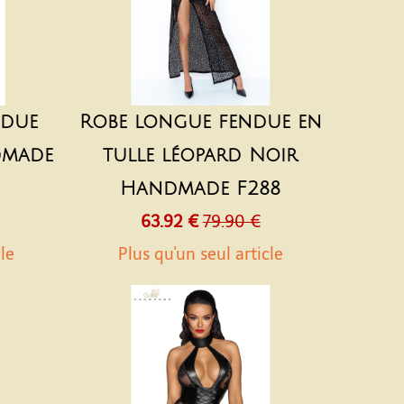
ndue
Robe longue fendue en
dmade
tulle léopard Noir
Handmade F288
63.92 €
79.90 €
cle
Plus qu'un seul article