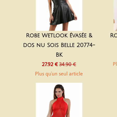
Robe Wetlook évasée &
Ro
dos nu Sois Belle 20774-
BK
Pl
27.92 €
34.90 €
Plus qu'un seul article