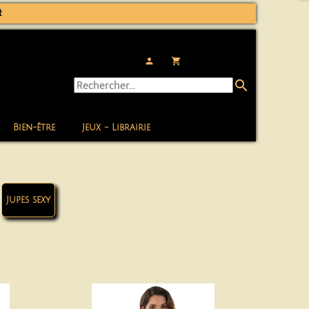
t
person
local_grocery_store
search
Bien-être
Jeux - Librairie
Jupes sexy