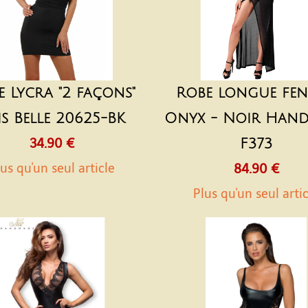
e Lycra "2 façons"
Robe longue fe
is Belle 20625-BK
Onyx - Noir Han
34.90 €
F373
us qu'un seul article
84.90 €
Plus qu'un seul arti