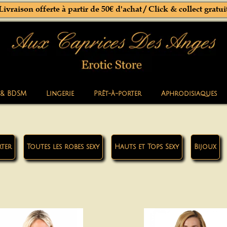
Livraison offerte à partir de 50€ d'achat / Click & collect gratui
 & BDSM
Lingerie
Prêt-à-porter
Aphrodisiaques
rter
Toutes les robes sexy
Hauts et Tops Sexy
Bijoux