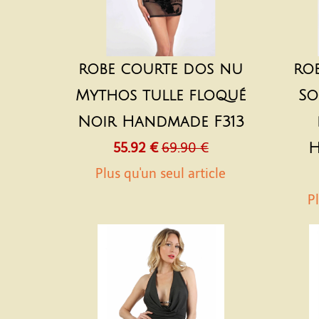
robe courte dos nu
ro
Mythos tulle floqué
So
Noir Handmade F313
55.92 €
69.90 €
H
Plus qu'un seul article
Pl