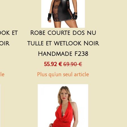
ok et
Robe courte dos nu
oir
tulle et wetlook Noir
Handmade F238
55.92 €
69.90 €
cle
Plus qu'un seul article