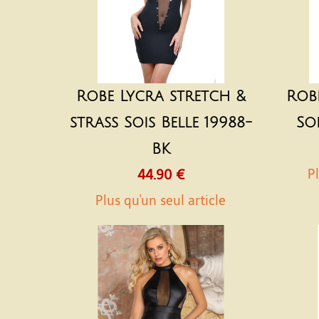
Robe Lycra stretch &
Rob
strass Sois Belle 19988-
So
BK
Pl
44.90 €
Plus qu'un seul article