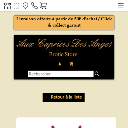
Livraison offerte à partir de 50€ d'achat / Click
& collect gratuit
person
local_grocery_store
search
← Retour à la liste