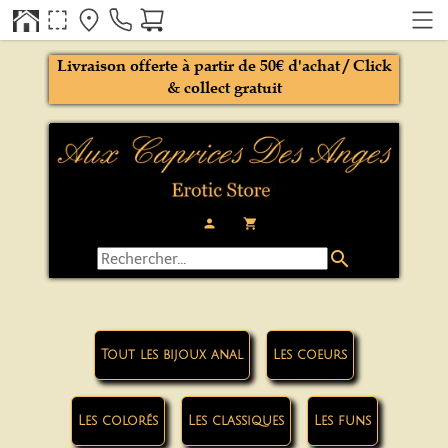
Livraison offerte à partir de 50€ d'achat / Click
& collect gratuit
person
local_grocery_store
search
Tout les bijoux anal
Les coeurs
Les colorés
Les classiques
Les funs