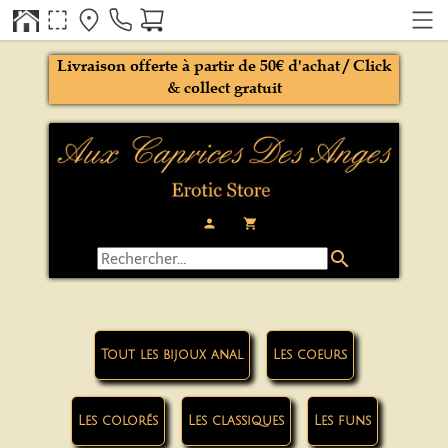
Livraison offerte à partir de 50€ d'achat / Click
& collect gratuit
person
local_grocery_store
search
Tout les bijoux anal
Les coeurs
Les colorés
Les classiques
Les funs