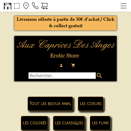
Livraison offerte à partir de 50€ d'achat / Click
& collect gratuit
person
local_grocery_store
search
Tout les bijoux anal
Les coeurs
Les colorés
Les classiques
Les funs