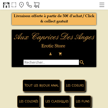
Livraison offerte à partir de 50€ d'achat / Click
& collect gratuit
person
local_grocery_store
search
Tout les bijoux anal
Les coeurs
Les colorés
Les classiques
Les funs