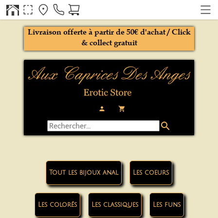
Livraison offerte à partir de 50€ d'achat / Click
& collect gratuit
person
local_grocery_store
search
Tout les bijoux anal
Les coeurs
Les colorés
Les classiques
Les funs