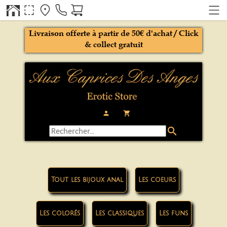
Livraison offerte à partir de 50€ d'achat / Click
& collect gratuit
person
local_grocery_store
search
Tout les bijoux anal
Les coeurs
Les colorés
Les classiques
Les funs