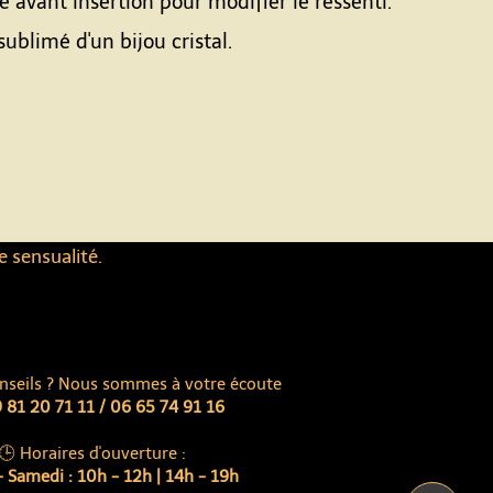
 avant insertion pour modifier le ressenti.
ublimé d'un bijou cristal.
e sensualité.
nseils ? Nous sommes à votre écoute
 81 20 71 11 / 06 65 74 91 16
🕒 Horaires d'ouverture :
 Samedi : 10h - 12h | 14h - 19h