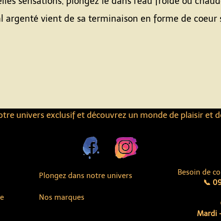
lles sensations, plongez le dans l'eau froide ou chaude
l argenté vient de sa terminaison en forme de coeur s
tre univers exclusif et découvrez un monde de plaisir et d
Besoin de co
Plongez dans notre univers
📞 09
ue
Nos marques
Mardi -