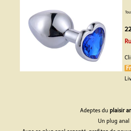
Tou
22
Ru
Cl
Fr
Li
Adeptes du
plaisir a
Un plug anal