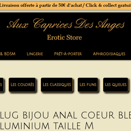
Livraison offerte à partir de 50€ d'achat / Click & collect gratui
 & BDSM
Lingerie
Prêt-à-porter
Aphrodisiaques
s
Les colorés
Les classiques
Les funs
Les queues
lug bijou anal coeur b
luminium taille M