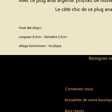
Avec ce plug anal argenté, profitez de nouve
Le côté chic de ce plug ana
Poids Net 80grs -
Longueur 8,5cm - Diamètre 3,3cm -
alliage d'aluminium - Acrylique
Rejoignez no
Contactez-nous
Actualités de votre boutiq
Avis clients