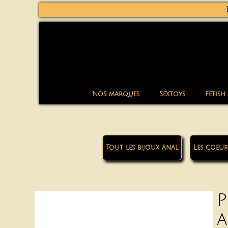
Nos marques
Sextoys
Fetish
Tout les bijoux anal
Les coeur
P
a