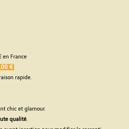
€
en France
.00 €
raison rapide.
ant chic et glamour.
ute qualité
.