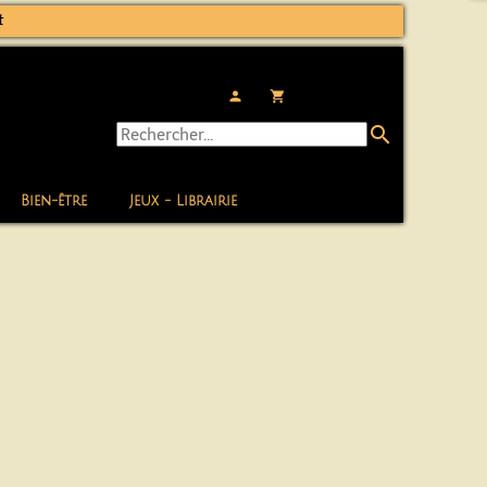
t
person
local_grocery_store
search
Bien-être
Jeux - Librairie