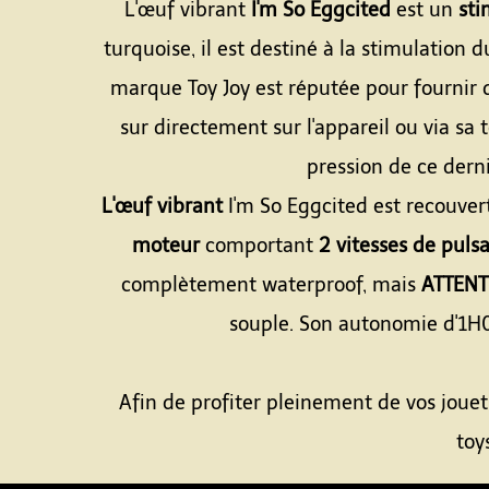
L'œuf vibrant
I'm So Eggcited
est un
st
turquoise, il est destiné à la stimulation 
marque Toy Joy est réputée pour fournir d
sur directement sur l'appareil ou via sa
pression de ce derni
L'œuf vibrant
I'm So Eggcited est recouver
moteur
comportant
2 vitesses de puls
complètement waterproof, mais
ATTENT
souple. Son autonomie d'1H00
Afin de profiter pleinement de vos jouets
toy