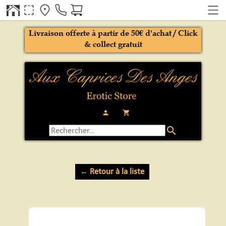
Livraison offerte à partir de 50€ d'achat / Click
& collect gratuit
person
local_grocery_store
search
← Retour à la liste