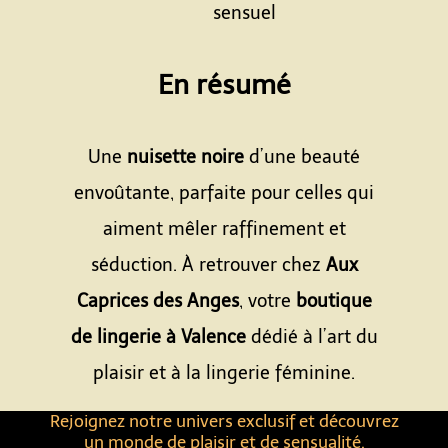
sensuel
Espace
En résumé
Espace
Une
nuisette noire
d’une beauté
envoûtante, parfaite pour celles qui
aiment mêler raffinement et
séduction. À retrouver chez
Aux
Caprices des Anges
, votre
boutique
de lingerie à Valence
dédié à l’art du
plaisir et à la lingerie féminine.
Rejoignez notre univers exclusif et découvrez
un monde de plaisir et de sensualité.