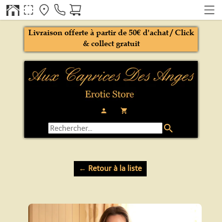
Livraison offerte à partir de 50€ d'achat / Click
& collect gratuit
person
local_grocery_store
search
← Retour à la liste