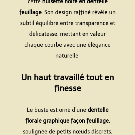
cette
nuisette noire en dentelle
feuillage
. Son design raffiné révèle un
subtil équilibre entre transparence et
délicatesse, mettant en valeur
chaque courbe avec une élégance
naturelle.
Espace
Un haut travaillé tout en
finesse
Espace
Le buste est orné d’une
dentelle
florale graphique façon feuillage
,
soulignée de petits nœuds discrets.